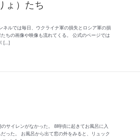
りょ）たち
ースチャンネルでは毎日、ウクライナ軍の損失とロシア軍の損
虜たちの画像や映像も流れてくる。 公式のページでは
[…]
に、早朝のサイレンがなかった。 8時頃に起きてお風呂に入
呂だった。 お風呂から出て窓の外をみると、リュック