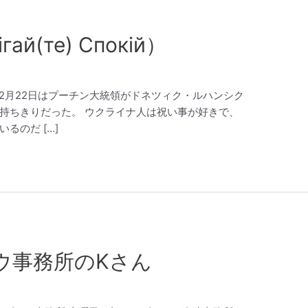
гай(те) Спокій）
戦」 2月22日はプーチン大統領がドネツィク・ルハンシク
持ちきりだった。 ウクライナ人は祝い事が好きで、
るのだ […]
ウ事務所のKさん