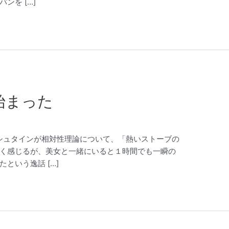
ンを […]
が始まった
 アインシュタインが相対性理論について、「熱いストーブの
く感じるが、美女と一緒にいると１時間でも一瞬の
という逸話 […]