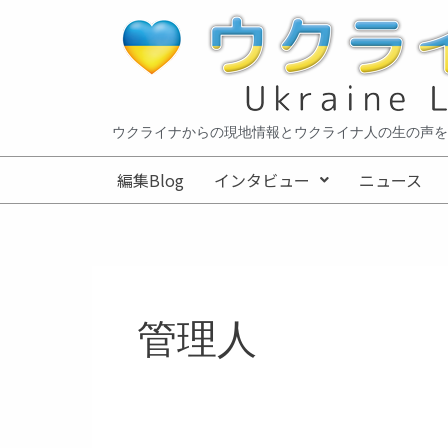
内
投
容
稿
を
の
ス
ペ
キ
ー
ッ
ジ
ウクライナからの現地情報とウクライナ人の生の声を
プ
送
編集Blog
インタビュー
ニュース
り
管理人