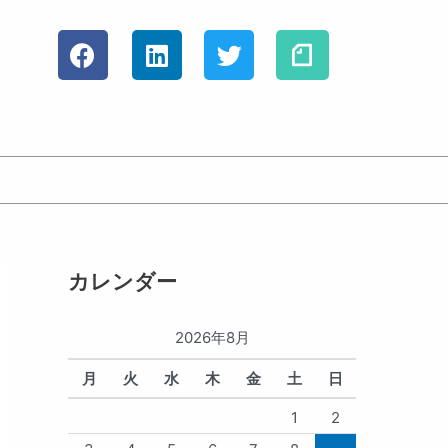
F
L
T
a
i
w
c
n
i
e
k
t
b
e
t
o
d
e
o
i
r
k
n
カレンダー
2026年8月
月
火
水
木
金
土
日
1
2