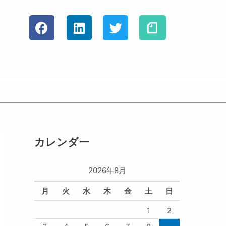
F
L
T
a
i
w
c
n
i
e
k
t
b
e
t
o
d
e
o
i
r
k
n
カレンダー
2026年8月
月
火
水
木
金
土
日
1
2