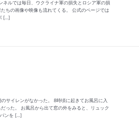
ースチャンネルでは毎日、ウクライナ軍の損失とロシア軍の損
虜たちの画像や映像も流れてくる。 公式のページでは
[…]
に、早朝のサイレンがなかった。 8時頃に起きてお風呂に入
呂だった。 お風呂から出て窓の外をみると、リュック
ンを […]