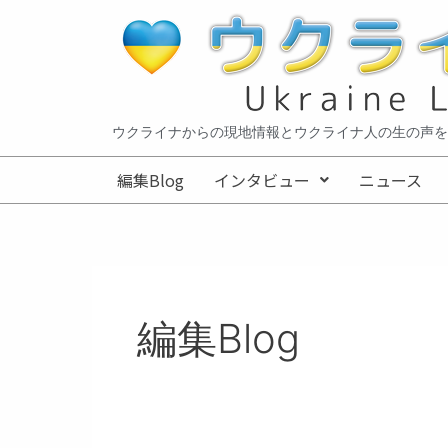
内
投
容
稿
を
の
ス
ペ
キ
ー
ッ
ジ
ウクライナからの現地情報とウクライナ人の生の声を
プ
送
編集Blog
インタビュー
ニュース
り
編集Blog