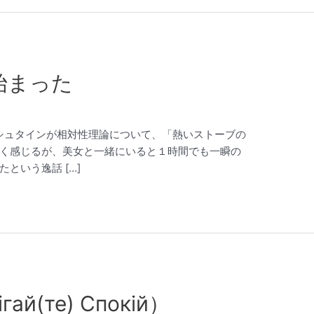
が始まった
 アインシュタインが相対性理論について、「熱いストーブの
く感じるが、美女と一緒にいると１時間でも一瞬の
という逸話 […]
гай(те) Спокій）